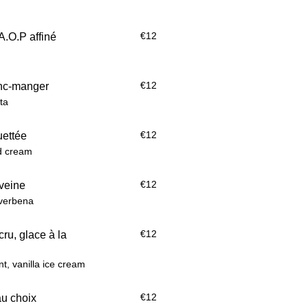
€12
A.O.P affiné
€12
anc-manger
ta
€12
uettée
d cream
€12
rveine
 verbena
€12
ru, glace à la
t, vanilla ice cream
€12
au choix