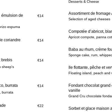
Desserts & Cheese
Assortiment de fromage 
, émulsion de
€14
Selection of aged cheeses
orizo espuma
Compotée d’abricot, bl
Apricot compote, panna cot
 de coriandre
€14
Baba au rhum, crème fo
Sponge cake, rum, whippe
 brebis
€14
h sheep's
Ile flottante, pêche et ve
Floating island, peach and
o, burrata
Fondant chocolat grand c
€14
vanille
 burrata
Grand Cru chocolate fondan
lade
€22
Sorbet et glace maison 