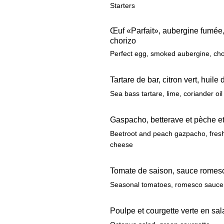
Starters
Œuf «Parfait», aubergine fumée
chorizo
Perfect egg, smoked aubergine, ch
Tartare de bar, citron vert, huile
Sea bass tartare, lime, coriander oil
Gaspacho, betterave et pèche et
Beetroot and peach gazpacho, fres
cheese
Tomate de saison, sauce romesc
Seasonal tomatoes, romesco sauce,
Poulpe et courgette verte en sa