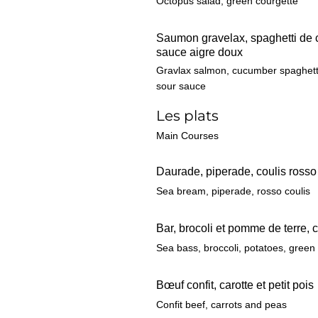
Octopus salad, green courgette
Saumon gravelax, spaghetti de
sauce aigre doux
Gravlax salmon, cucumber spaghett
sour sauce
Les plats
Main Courses
Daurade, piperade, coulis rosso
Sea bream, piperade, rosso coulis
Bar, brocoli et pomme de terre, c
Sea bass, broccoli, potatoes, green 
Bœuf confit, carotte et petit pois
Confit beef, carrots and peas