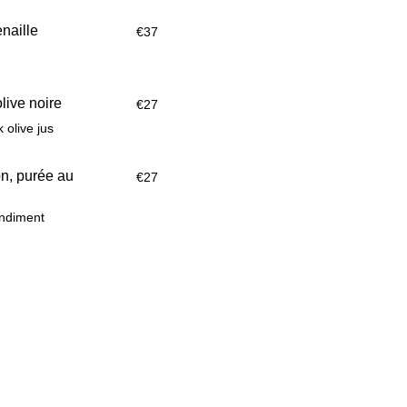
naille
€37
olive noire
€27
 olive jus
n, purée au
€27
ondiment